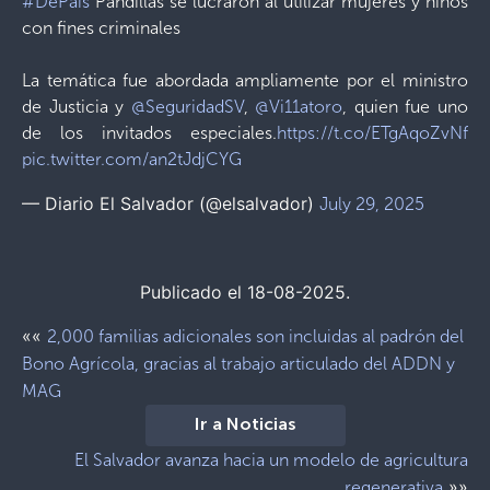
#DePaís
Pandillas se lucraron al utilizar mujeres y niños
con fines criminales
La temática fue abordada ampliamente por el ministro
de Justicia y
@SeguridadSV
,
@Vi11atoro
, quien fue uno
de los invitados especiales.
https://t.co/ETgAqoZvNf
pic.twitter.com/an2tJdjCYG
— Diario El Salvador (@elsalvador)
July 29, 2025
Publicado el 18-08-2025.
««
2,000 familias adicionales son incluidas al padrón del
Bono Agrícola, gracias al trabajo articulado del ADDN y
MAG
Ir a Noticias
El Salvador avanza hacia un modelo de agricultura
»»
regenerativa